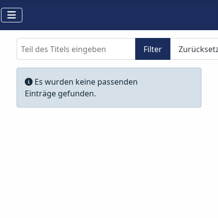
Teil des Titels eingeben
Filter
Zurückset
Anzeige #
Information
Es wurden keine passenden
Einträge gefunden.