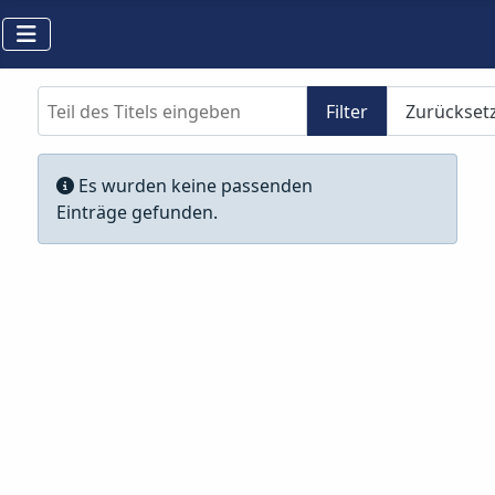
Teil des Titels eingeben
Filter
Zurückset
Anzeige #
Information
Es wurden keine passenden
Einträge gefunden.