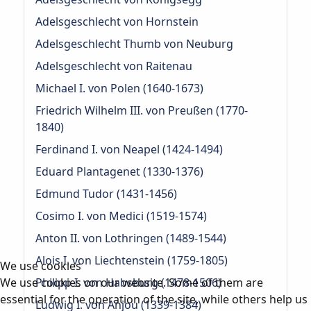
Adelsgeschlecht von Hornstein
Adelsgeschlecht Thumb von Neuburg
Adelsgeschlecht von Raitenau
Michael I. von Polen (1640-1673)
Friedrich Wilhelm III. von Preußen (1770-
1840)
Ferdinand I. von Neapel (1424-1494)
Eduard Plantagenet (1330-1376)
Edmund Tudor (1431-1456)
Cosimo I. von Medici (1519-1574)
Anton II. von Lothringen (1489-1544)
Alois I. von Liechtenstein (1759-1805)
We use cookies
We use cookies on our website. Some of them are
Philipp I. von Habsburg (1478-1506)
essential for the operation of the site, while others help us
Ludwig I. von Anjou (1339-1384)